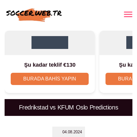
Şu kadar teklif €130
Şu kada
BURADA BAHIS YAPIN
BURADA
Fredrikstad vs KFUM Oslo Predictions
04.08.2024