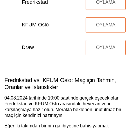
Fredrikstad
OYLAMA
KFUM Oslo
OYLAMA
Draw
OYLAMA
Fredrikstad vs. KFUM Oslo: Maç için Tahmin,
Oranlar ve İstatistikler
04.08.2024 tarihinde 10:00 saatinde gerçekleşecek olan
Fredrikstad ve KFUM Oslo arasındaki heyecan verici
karşılaşmaya hazır olun. Merakla beklenen unutulmaz bir
maç için kendinizi hazırlayın.
Eğer iki takımdan birinin galibiyetine bahis yapmak