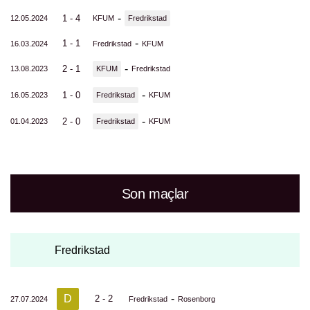
-
1 - 4
12.05.2024
KFUM
Fredrikstad
-
1 - 1
16.03.2024
Fredrikstad
KFUM
-
2 - 1
13.08.2023
KFUM
Fredrikstad
-
1 - 0
16.05.2023
Fredrikstad
KFUM
-
2 - 0
01.04.2023
Fredrikstad
KFUM
Son maçlar
Fredrikstad
D
-
2 - 2
27.07.2024
Fredrikstad
Rosenborg