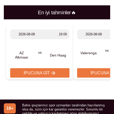
En iyi tahminler🔥
2026-08-08
19:00
2026-08-08
vs
vs
AZ
Valerenga
Den Haag
Alkmaar
İPUCUNA GIT
İPUCUNA G
Bahis ipuçlarımız spor uzmanları tarafından hazırlanmış
18+
olsa da, sizin için kar garantisi veremezler. Sorumlu bir
şekilde ve yalnızca kaybetmeyi göze alabiliyorsanız