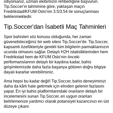
istiyorsanız, uzman ekibimizin rehberliğine başvurun.
Tip.Soccer'ın tahminine göre, yaklaşan maçın
Fredrikstad/KFUM Oslo'nin 3.5/3.54 ile sonuçlanması
beklenmektedir.
Tip.Soccer'dan İsabetli Maç Tahminleri
Spor bahisleri söz konusu olduğunda, her zaman
güvenebileceğiniz bir web sitesi Tip.Soccer'dır. Tip.Soccer,
kapsamlı özellikleriyle gerekli tüm bilgilerin parmaklarınızın
ucunda olmasını sağlar. Detaylı H2H istatistiklerinden hem
Fredrikstad hem de KFUM Oslo'nin önceki
performanslarının detaylı bir kaydına kadar, bahis
girişimlerinizde daha fazla başarıya götüren doğru bilgiye
dayalı kararlar verebilirsiniz.
Ama hepsi bu kadar değil! Tip.Soccer, bahis deneyiminizi
daha da kârlı hale getirmek için elinden gelenin fazlasını
yapar. En iyi bahis platformlarındaki oranların detaylı bir
incelemesini sunan Tip.Soccer, en uygun oranları
belirlemenize yardımcı olarak potansiyel kazancınızı en üst
düzeye çıkarır.