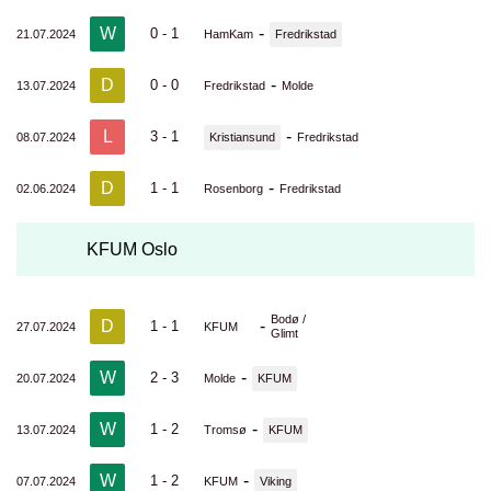
W
-
0 - 1
21.07.2024
HamKam
Fredrikstad
D
-
0 - 0
13.07.2024
Fredrikstad
Molde
L
-
3 - 1
08.07.2024
Kristiansund
Fredrikstad
D
-
1 - 1
02.06.2024
Rosenborg
Fredrikstad
KFUM Oslo
Bodø /
D
-
1 - 1
27.07.2024
KFUM
Glimt
W
-
2 - 3
20.07.2024
Molde
KFUM
W
-
1 - 2
13.07.2024
Tromsø
KFUM
W
-
1 - 2
07.07.2024
KFUM
Viking