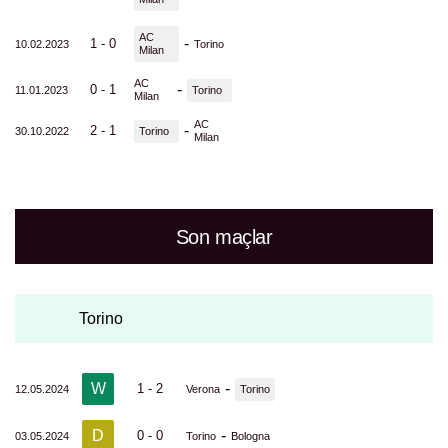
AC
-
1 - 0
10.02.2023
Torino
Milan
AC
-
0 - 1
11.01.2023
Torino
Milan
AC
-
2 - 1
30.10.2022
Torino
Milan
Son maçlar
Torino
W
-
1 - 2
12.05.2024
Verona
Torino
D
-
0 - 0
03.05.2024
Torino
Bologna