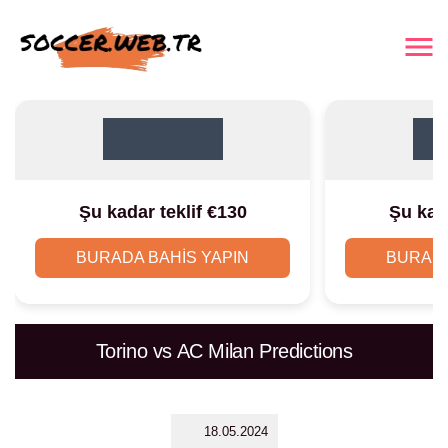
Şu kadar teklif €130
Şu kada
BURADA BAHIS YAPIN
BURADA
Torino vs AC Milan Predictions
18.05.2024