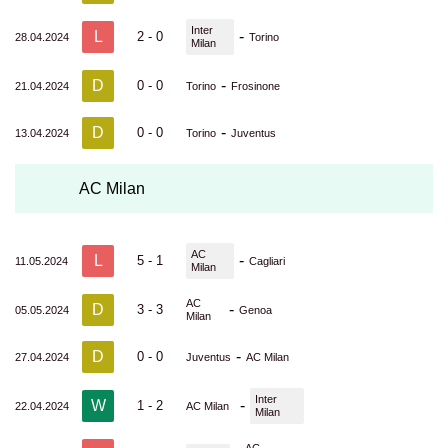
Inter
L
-
2 - 0
28.04.2024
Torino
Milan
D
-
0 - 0
21.04.2024
Torino
Frosinone
D
-
0 - 0
13.04.2024
Torino
Juventus
AC Milan
AC
L
-
5 - 1
11.05.2024
Cagliari
Milan
AC
D
-
3 - 3
05.05.2024
Genoa
Milan
D
-
0 - 0
27.04.2024
Juventus
AC Milan
Inter
W
-
1 - 2
22.04.2024
AC Milan
Milan