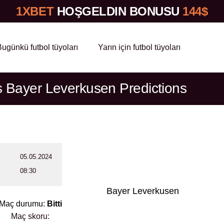
1XBET
HOŞGELDIN BONUSU
144$
Bugünkü futbol tüyoları
Yarın için futbol tüyoları
vs Bayer Leverkusen Predictions
05.05.2024
08:30
Bayer Leverkusen
Maç durumu:
Bitti
Maç skoru: