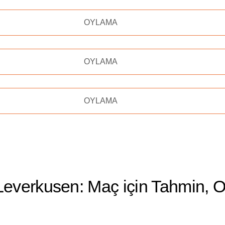
OYLAMA
OYLAMA
OYLAMA
 Leverkusen: Maç için Tahmin, O