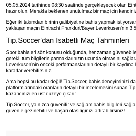
05.05.2024 tarihinde 08:30 saatinde gerçekleşecek olan Ein
hazır olun. Merakla beklenen unutulmaz bir maç için kendiniz
Eğer iki takımdan birinin galibiyetine bahis yapmak istiyors
yaklaşan maçın Eintracht Frankfurt/Bayer Leverkusen'nin 3.
Tip.Soccer'dan İsabetli Maç Tahminleri
Spor bahisleri söz konusu olduğunda, her zaman güvenebileceğ
gerekli tüm bilgilerin parmaklarınızın ucunda olmasını sağlar
Leverkusen'nin önceki performanslarının detaylı bir kaydına k
kararlar verebilirsiniz.
Ama hepsi bu kadar değil! Tip.Soccer, bahis deneyiminizi daha
platformlarındaki oranların detaylı bir incelemesini sunan Ti
kazancınızı en üst düzeye çıkarır.
Tip.Soccer, yalnızca güvenilir ve sağlam bahis bilgileri sağ
güvenle gezinebilir ve başarı olasılığınızı artırabilirsiniz!