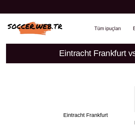
Tüm ipuçları
Eintracht Frankfurt 
Eintracht Frankfurt