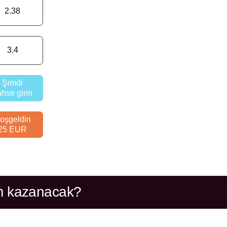
2.38
3.4
Şimdi
hse girin
oşgeldin
25 EUR
m kazanacak?