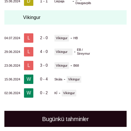
D
-
1 - 1
15.06.2024
Liepaja
Daugavpils
Vikingur
L
-
2 - 0
04.07.2024
Víkingur
HB
EB /
L
-
4 - 0
29.06.2024
Víkingur
Streymur
L
-
3 - 0
23.06.2024
Víkingur
B68
W
-
0 - 4
15.06.2024
Skála
Víkingur
W
-
0 - 2
02.06.2024
KÍ
Víkingur
Bugünkü tahminler