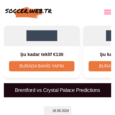
Şu kadar teklif €130
Şu kada
BURADA BAHIS YAPIN
BURADA
Brentford vs Crystal Palace Predictions
18.08.2024