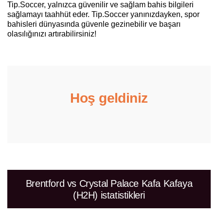
Tip.Soccer, yalnızca güvenilir ve sağlam bahis bilgileri
sağlamayı taahhüt eder. Tip.Soccer yanınızdayken, spor
bahisleri dünyasında güvenle gezinebilir ve başarı
olasılığınızı artırabilirsiniz!
Hoş geldiniz
Brentford vs Crystal Palace Kafa Kafaya
(H2H) istatistikleri