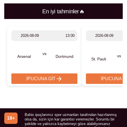
En iyi tahminler🔥
2026-08-09
13:00
2026-08-09
vs
vs
Arsenal
Dortmund
St. Pauli
İPUCUNA GIT
İPUCUNA G
Bahis ipuçlarımız spor uzmanları tarafından hazırlanmış
18+
olsa da, sizin için kar garantisi veremezler. Sorumlu bir
şekilde ve yalnızca kaybetmeyi göze alabiliyorsanız