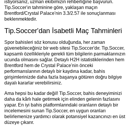
istiyorsanız, uzman ekibimizin rehberliğine başvurun.
Tip.Soccer'ın tahminine göre, yaklaşan maçın
Brentford/Crystal Palace'nin 3.3/2.57 ile sonuçlanması
beklenmektedir.
Tip.Soccer'dan İsabetli Maç Tahminleri
Spor bahisleri söz konusu olduğunda, her zaman
güvenebileceğiniz bir web sitesi Tip.Soccer'dır. Tip.Soccer,
kapsamlı özellikleriyle gerekli tüm bilgilerin parmaklarınızın
ucunda olmasını sağlar. Detaylı H2H istatistiklerinden hem
Brentford hem de Crystal Palace'nin önceki
performanslarının detaylı bir kaydına kadar, bahis
girişimlerinizde daha fazla başarıya götüren doğru bilgiye
dayalı kararlar verebilirsiniz.
Ama hepsi bu kadar değil! Tip.Soccer, bahis deneyiminizi
daha da kârlı hale getirmek için elinden gelenin fazlasını
yapar. En iyi bahis platformlarındaki oranların detaylı bir
incelemesini sunan Tip.Soccer, en uygun oranları
belirlemenize yardımcı olarak potansiyel kazancınızı en üst
düzeye çıkarır.