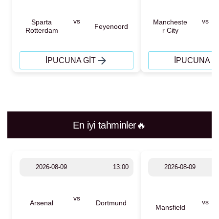
vs
vs
Sparta
Mancheste
Feyenoord
Rotterdam
r City
İPUCUNA GIT
İPUCUNA G
En iyi tahminler🔥
2026-08-09
13:00
2026-08-09
vs
vs
Arsenal
Dortmund
Mansfield